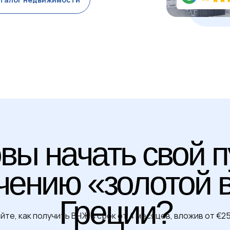
вы начать свой п
чению «золотой 
Греции?
йте, как получить ВНЖ в срок от 4 месяцев, вложив от €2