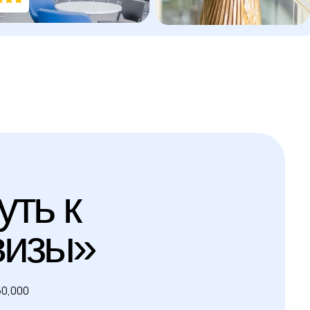
уть к
визы»
50,000