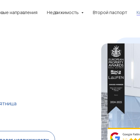
овые направления
Недвижимость
Второй паспорт
К
пятница
аталог недвижимости