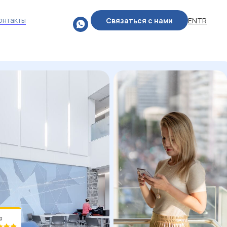
онтакты
Связаться с нами
EN
TR