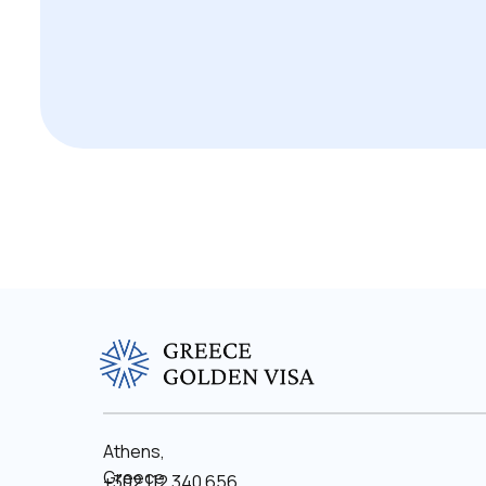
Athens,
Greece
+302 112 340 656