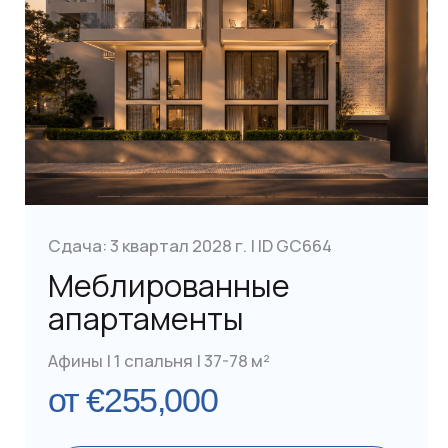
Athens, Greece
Zeppou 33,
Glyfada 16675
+302 112 340 656
НАВИГАЦИЯ
НЕДВИЖИМОСТЬ
Стоимость
Каталог
Объекты от €250,000
Условия
Безвизовые направления
Объекты от €400,000
Второй паспорт
Объекты от €800,000
Контакты
© 2006-2026 Все права защищены
Политика конфиденциальности