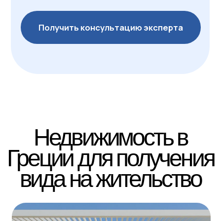
Сдача: 4 квартал 2027 г. | ID GC682
Стильные резиденции
на Афинской Ривьере
Салоники | 1 спальня | 42-47 м²
от €259,000