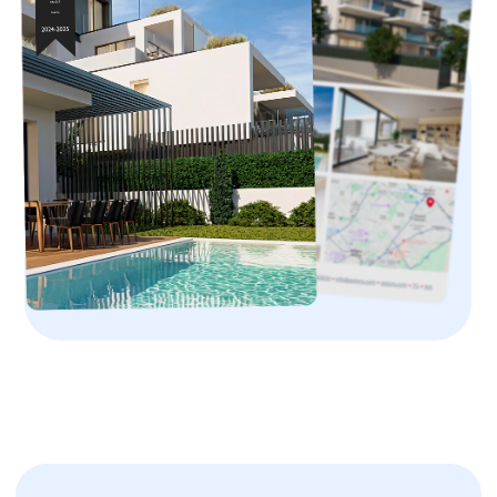
Найдите свою
идеальную
резиденцию в
Греции и получите
ВНЖ
Ознакомьтесь с нашим портфолио элитной
недвижимости — от элегантных городских
апартаментов до просторных семейных домов.
В подборке только объекты с безупречным
качеством строительства, комфортными
условиями для жизни и долгосрочной
инвестиционной ценностью. Также в нашем
каталоге — эксклюзивные лоты, которые не
представлены на открытом рынке и доступны
только для наших клиентов.
О программе