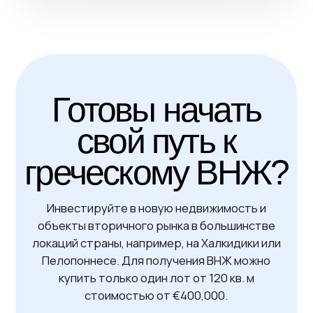
Сдача: 1 квартал 2027 г. | ID GC680
Элитные апартаменты
рядом с метро
Афины | 1-2 спальни | 42-64 м²
от €265 ,000
Получить консультацию