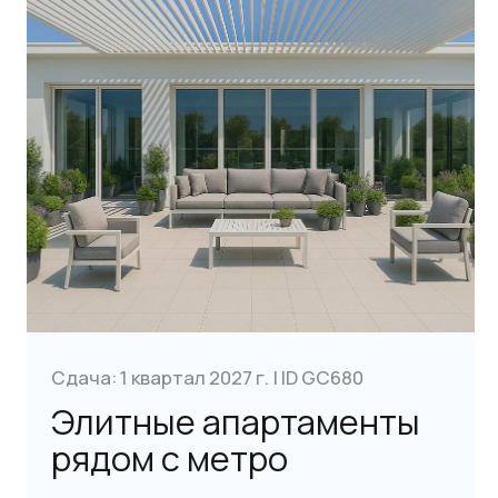
Получить консультацию
Сдача: 3 квартал 2028 г. | ID GC689
Апартаменты и
особняки рядом с
пляжем
Афины | 2 спальни | 59-98 м²
от €290,000