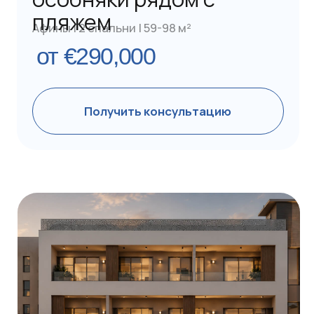
Сдача: 3 квартал 2028 г. | ID GC664
Меблированные
апартаменты
Афины | 1 спальня | 37-78 м²
от €255,000
Получить консультацию
Информация о доступности проекта, ценах,
технических характеристиках и сроках
завершения может быть изменена. Мы
рекомендуем потенциальным инвесторам
уточнять все детали у наших экспертов,
прежде чем принимать решение.