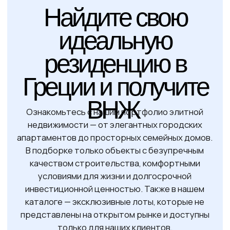
4+ месяца
Срок оформления
5 лет
Срок действия ВНЖ
29 стран
Безвизовый доступ
Шенгенской
зоны
Да
Право на бизнес
Супруг(-а), дети до
Включение в заявку
21 года, родители
членов семьи
Готовы начать
свой путь к
греческому ВНЖ?