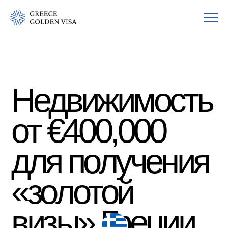
Недвижимость
от €400,000
для получения
«золотой
визы» Греции
Подборка от компании Astons, признанной
лучшим агентством недвижимости в Греции по
версии European Property Awards. Ознакомьтесь
с топовыми объектами стоимостью от €400,000.